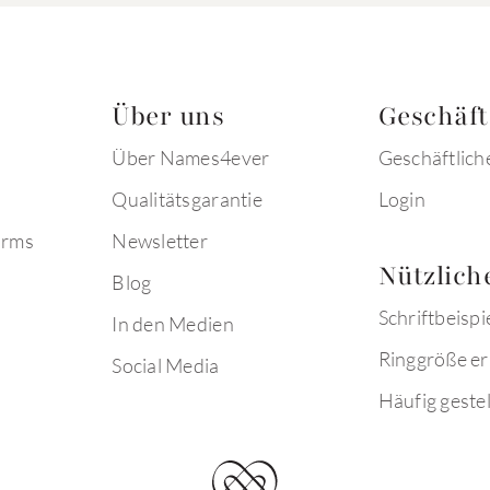
Über uns
Geschäf
Über Names4ever
Geschäftlich
Qualitätsgarantie
Login
arms
Newsletter
Nützlich
Blog
Schriftbeispi
In den Medien
Ringgröße er
Social Media
Häufig gestel