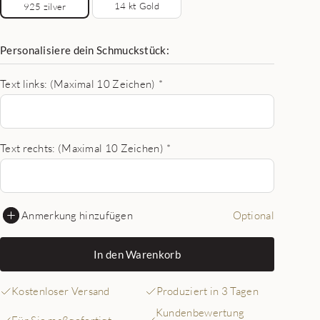
14 kt Gold
925 zilver
Personalisiere dein Schmuckstück:
Text links: (Maximal 10 Zeichen)
*
Text rechts: (Maximal 10 Zeichen)
*
Anmerkung hinzufügen
Optional
In den Warenkorb
Kostenloser Versand
Produziert in 3 Tagen
Kundenbewertung