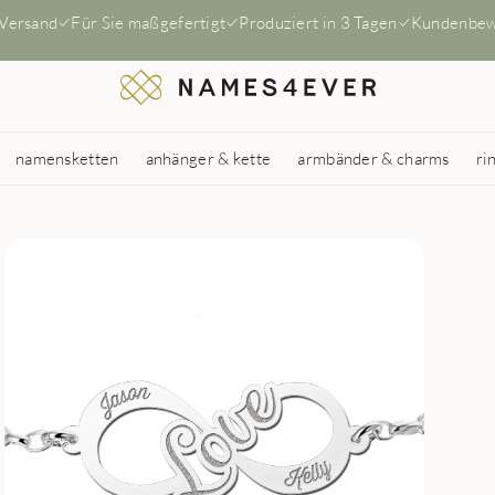
 Versand
Für Sie maßgefertigt
Produziert in 3 Tagen
Kundenbew
namensketten
anhänger & kette
armbänder & charms
ri