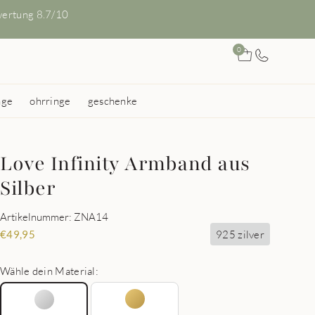
ertung 8.7/10
0
nge
ohrringe
geschenke
Love Infinity Armband aus
Silber
Artikelnummer: ZNA14
925 zilver
€
49,95
Wähle dein Material: