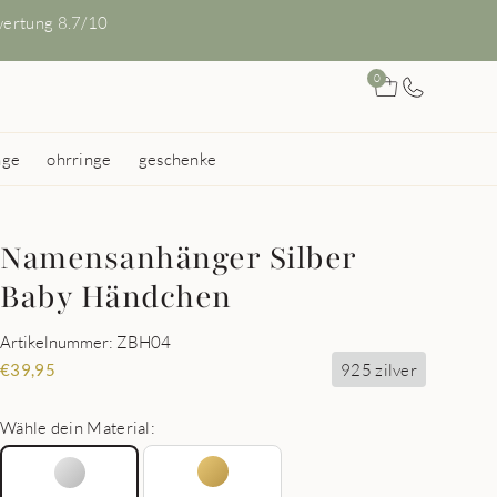
ertung 8.7/10
0
nge
ohrringe
geschenke
Namensanhänger Silber
Baby Händchen
Artikelnummer: ZBH04
925 zilver
€
39,95
Wähle dein Material: