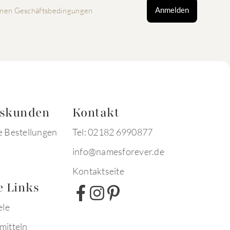
Anmelden
nen Geschäftsbedingungen
tskunden
Kontakt
e Bestellungen
Tel: 02182 6990877
info@namesforever.de
Kontaktseite
e Links
ele
mitteln