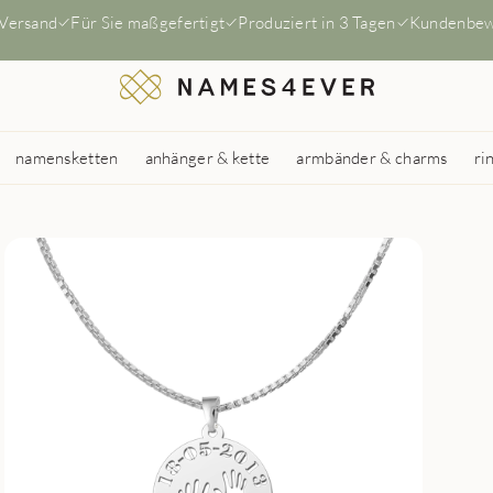
 Versand
Für Sie maßgefertigt
Produziert in 3 Tagen
Kundenbew
namensketten
anhänger & kette
armbänder & charms
ri