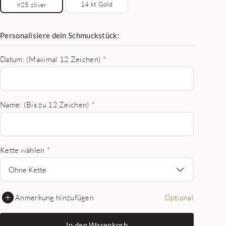
14 kt Gold
925 zilver
Personalisiere dein Schmuckstück:
Datum: (Maximal 12 Zeichen)
*
Name: (Bis zu 12 Zeichen)
*
Kette wählen
*
Ohne Kette
Anmerkung hinzufügen
Optional
In den Warenkorb