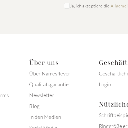
Ja, ich akzeptiere die
Allgemei
Über uns
Geschäf
Über Names4ever
Geschäftlich
Qualitätsgarantie
Login
arms
Newsletter
Nützlich
Blog
Schriftbeispi
In den Medien
Ringgröße er
Social Media