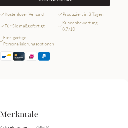
Kostenloser Versand
Produziert in 3 Tagen
Kundenbewertung
Für Sie maßgefertigt
8,7/10
Einzigartige
Personalisierungsoptionen
Merkmale
Artikelnummer:
ZBH04