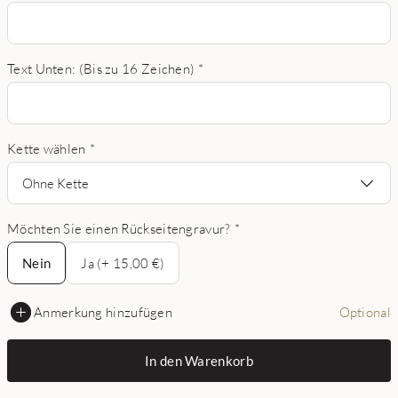
Text Unten: (Bis zu 16 Zeichen)
*
Kette wählen
*
Ohne Kette
Möchten Sie einen Rückseitengravur?
*
Nein
Nein
Ja (+ 15,00 €)
Anmerkung hinzufügen
Optional
In den Warenkorb