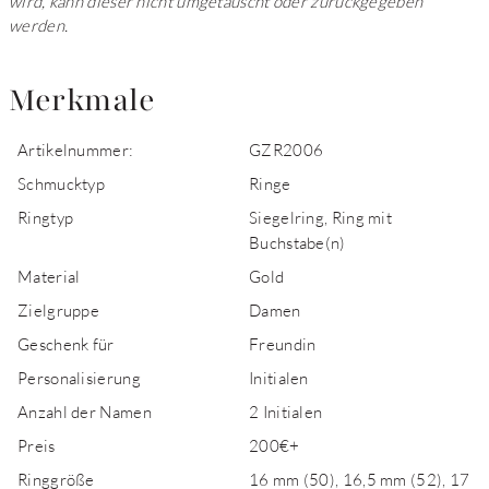
wird, kann dieser nicht umgetauscht oder zurückgegeben
werden.
Merkmale
Artikelnummer:
GZR2006
Schmucktyp
Ringe
Ringtyp
Siegelring, Ring mit
Buchstabe(n)
Material
Gold
Zielgruppe
Damen
Geschenk für
Freundin
Personalisierung
Initialen
Anzahl der Namen
2 Initialen
Preis
200€+
Ringgröße
16 mm (50), 16,5 mm (52), 17