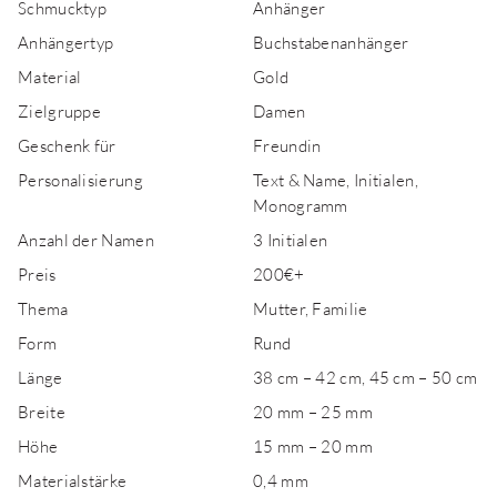
Schmucktyp
Anhänger
Anhängertyp
Buchstabenanhänger
Material
Gold
Zielgruppe
Damen
Geschenk für
Freundin
Personalisierung
Text & Name, Initialen,
Monogramm
Anzahl der Namen
3 Initialen
Preis
200€+
Thema
Mutter, Familie
Form
Rund
Länge
38 cm – 42 cm, 45 cm – 50 cm
Breite
20 mm – 25 mm
Höhe
15 mm – 20 mm
Materialstärke
0,4 mm