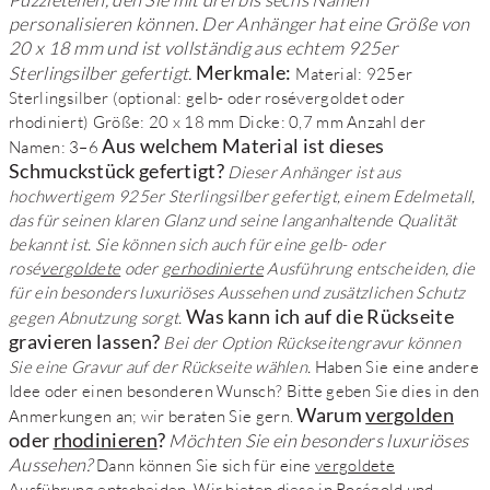
Puzzleteilen, den Sie mit drei bis sechs Namen
personalisieren können. Der Anhänger hat eine Größe von
20 x 18 mm und ist vollständig aus echtem 925er
Merkmale:
Sterlingsilber gefertigt.
Material: 925er
Sterlingsilber (optional: gelb- oder rosévergoldet oder
rhodiniert) Größe: 20 x 18 mm Dicke: 0,7 mm Anzahl der
Aus welchem Material ist dieses
Namen: 3–6
Schmuckstück gefertigt?
Dieser Anhänger ist aus
hochwertigem 925er Sterlingsilber gefertigt, einem Edelmetall,
das für seinen klaren Glanz und seine langanhaltende Qualität
bekannt ist. Sie können sich auch für eine gelb- oder
rosé
vergoldete
oder
gerhodinierte
Ausführung entscheiden, die
für ein besonders luxuriöses Aussehen und zusätzlichen Schutz
Was kann ich auf die Rückseite
gegen Abnutzung sorgt.
gravieren lassen?
Bei der Option Rückseitengravur können
Sie eine Gravur auf der Rückseite wählen.
Haben Sie eine andere
Idee oder einen besonderen Wunsch? Bitte geben Sie dies in den
Warum
vergolden
Anmerkungen an; wir beraten Sie gern.
oder
rhodinieren
?
Möchten Sie ein besonders luxuriöses
Aussehen?
Dann können Sie sich für eine
vergoldete
Ausführung entscheiden. Wir bieten diese in Roségold und