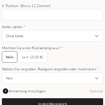
6. Position: (Bis zu 12 Zeichen)
Kette wählen
*
Ohne Kette
Möchten Sie einen Rückseitengravur?
*
Nein
Nein
Ja (+ 15,00 €)
Wählen Sie vergolden, Roségold vergolden oder rhodinieren
*
Nein
Anmerkung hinzufügen
Optional
In den Warenkorb