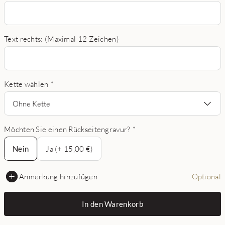
Text rechts: (Maximal 12 Zeichen)
Kette wählen
*
Ohne Kette
Möchten Sie einen Rückseitengravur?
*
Nein
Nein
Ja (+ 15,00 €)
Anmerkung hinzufügen
Optional
In den Warenkorb