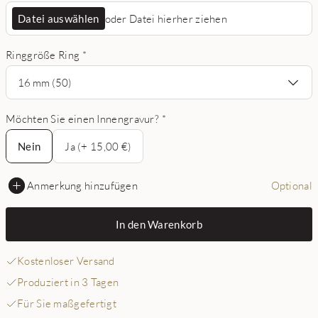
Datei auswählen
oder Datei hierher ziehen
Ringgröße Ring
*
16 mm (50)
Möchten Sie einen Innengravur?
*
Nein
Nein
Ja (+ 15,00 €)
Anmerkung hinzufügen
Optional
In den Warenkorb
Kostenloser Versand
Produziert in 3 Tagen
Für Sie maßgefertigt