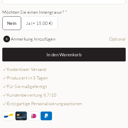
Möchten Sie einen Innengravur?
*
Nein
Nein
Ja (+ 15,00 €)
Anmerkung hinzufügen
Optional
In den Warenkorb
Kostenloser Versand
Produziert in 3 Tagen
Für Sie maßgefertigt
Kundenbewertung 8,7/10
Einzigartige Personalisierungsoptionen