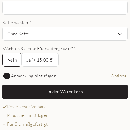
Kette wählen
*
Ohne Kette
Möchten Sie eine Rückseitengravur?
*
Nein
Nein
Ja (+ 15,00 €)
Anmerkung hinzufügen
Optional
In den Warenkorb
Kostenloser Versand
Produziert in 3 Tagen
Für Sie maßgefertigt