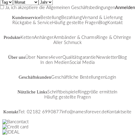
Ja, ich akzeptiere die
Allgemeinen Geschäftsbedingungen
Anmelden
Kundenservice
Bestellung
Bezahlung
Versand & Lieferung
Rückgabe & Service
Häufig gestellte Fragen
Blog
Kontakt
Produkte
Ketten
Anhänger
Armbänder & Charms
Ringe & Ohrringe
Aller Schmuck
Über uns
Über Names4ever
Qualitätsgarantie
Newsletter
Blog
In den Medien
Social Media
Geschäftskunden
Geschäftliche Bestellungen
Login
Nützliche Links
Schriftbeispiele
Ringgröße ermitteln
Häufig gestellte Fragen
Kontakt
Tel: 02182 6990877
info@namesforever.de
Kontaktseite