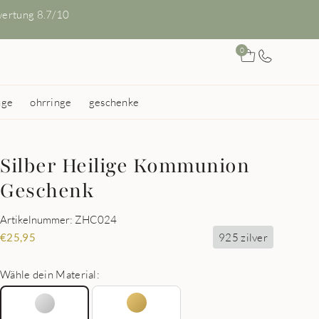
ertung 8.7/10
0
nge
ohrringe
geschenke
Silber Heilige Kommunion
Geschenk
Artikelnummer: ZHC024
925 zilver
€
25,95
Wähle dein Material: