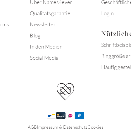
Über Names4ever
Geschäftlich
Qualitätsgarantie
Login
arms
Newsletter
Nützlich
Blog
Schriftbeispi
In den Medien
Ringgröße er
Social Media
Häufig gestel
AGB
Impressum & Datenschutz
Cookies