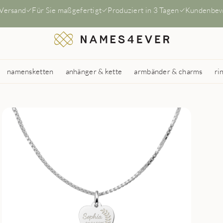
 Versand
Für Sie maßgefertigt
Produziert in 3 Tagen
Kundenbew
namensketten
anhänger & kette
armbänder & charms
ri