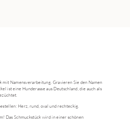
k mit Namensverarbeitung. Gravieren Sie den Namen
kel ist eine Hunderasse aus Deutschland, die auch als
ezüchtet.
tellen: Herz, rund, oval und rechteckig.
m! Das Schmuckstück wird in einer schönen