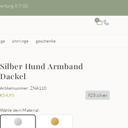
ertung 8.7/10
0
nge
ohrringe
geschenke
Silber Hund Armband
Dackel
Artikelnummer: ZNA110
925 zilver
€
54,95
Wähle dein Material: