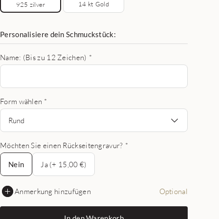
14 kt Gold
925 zilver
Personalisiere dein Schmuckstück:
Name: (Bis zu 12 Zeichen)
*
Form wählen
*
Rund
Möchten Sie einen Rückseitengravur?
*
Nein
Nein
Ja (+ 15,00 €)
Anmerkung hinzufügen
Optional
In den Warenkorb