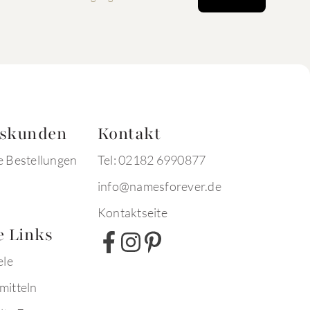
tskunden
Kontakt
e Bestellungen
Tel: 02182 6990877
info@namesforever.de
Kontaktseite
e Links
ele
mitteln