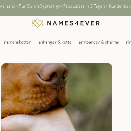
 Versand
Für Sie maßgefertigt
Produziert in 3 Tagen
Kundenbew
namensketten
anhänger & kette
armbänder & charms
ri