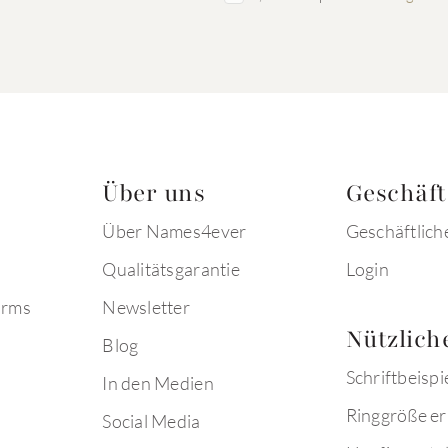
Über uns
Geschäf
Über Names4ever
Geschäftlich
Qualitätsgarantie
Login
arms
Newsletter
Nützlich
Blog
Schriftbeispi
In den Medien
Ringgröße er
Social Media