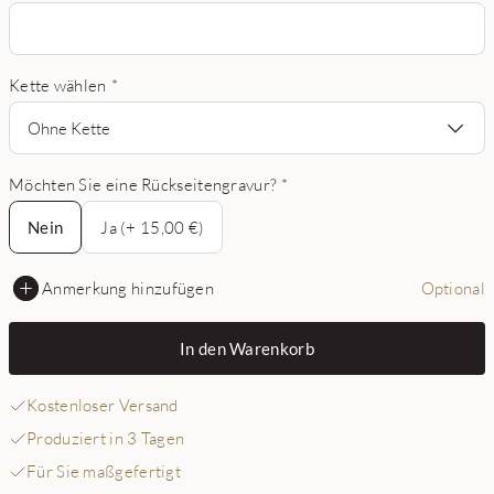
Kette wählen
*
Ohne Kette
Möchten Sie eine Rückseitengravur?
*
Nein
Nein
Ja (+ 15,00 €)
Anmerkung hinzufügen
Optional
In den Warenkorb
Kostenloser Versand
Produziert in 3 Tagen
Für Sie maßgefertigt