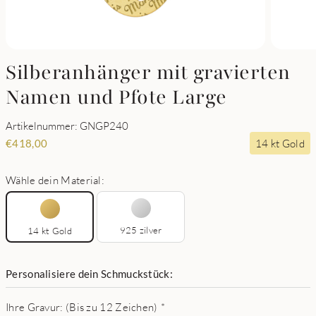
Silberanhänger mit gravierten
Namen und Pfote Large
Artikelnummer: GNGP240
14 kt Gold
€
418,00
Wähle dein Material:
925 zilver
14 kt Gold
Personalisiere dein Schmuckstück:
Ihre Gravur: (Bis zu 12 Zeichen)
*