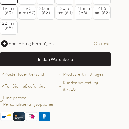
19 mm
19,5
20 mm
20,5
21 mm
21,5
(60)
mm (62)
(63)
mm (64)
(66)
mm (68)
22 mm
(69)
Anmerkung hinzufügen
Optional
In den Warenkorb
Kostenloser Versand
Produziert in 3 Tagen
Kundenbewertung
Für Sie maßgefertigt
8,7/10
Einzigartige
Personalisierungsoptionen