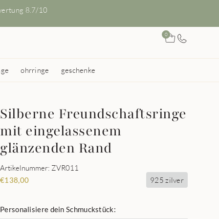
ertung 8.7/10
0
nge
ohrringe
geschenke
Silberne Freundschaftsringe
mit eingelassenem
glänzenden Rand
Artikelnummer: ZVR011
925 zilver
€
138,00
Personalisiere dein Schmuckstück: