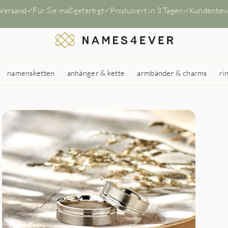
 Versand
Für Sie maßgefertigt
Produziert in 3 Tagen
Kundenbew
namensketten
anhänger & kette
armbänder & charms
ri