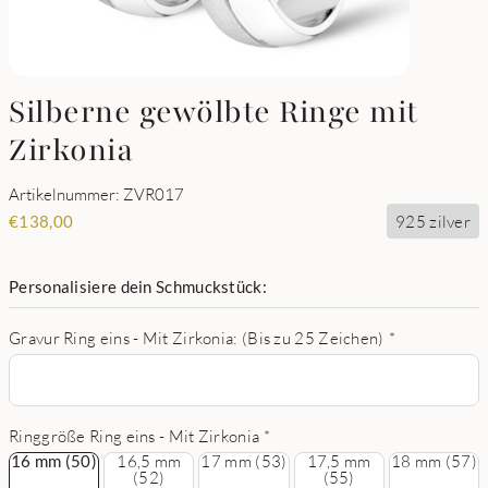
Silberne gewölbte Ringe mit
Zirkonia
Artikelnummer: ZVR017
925 zilver
€
138,00
Personalisiere dein Schmuckstück:
Gravur Ring eins - Mit Zirkonia: (Bis zu 25 Zeichen)
*
Ringgröße Ring eins - Mit Zirkonia
*
16 mm (50)
16 mm (50)
16,5 mm
17 mm (53)
17,5 mm
18 mm (57)
(52)
(55)