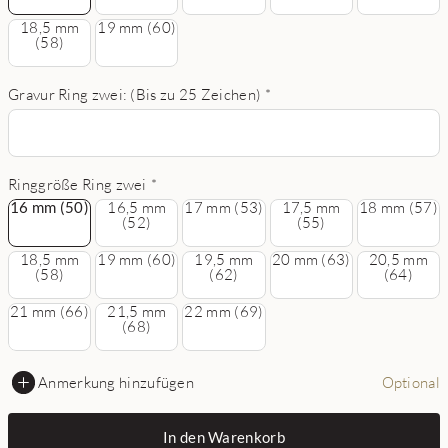
18,5 mm
19 mm (60)
(58)
Gravur Ring zwei: (Bis zu 25 Zeichen)
*
Ringgröße Ring zwei
*
16 mm (50)
16 mm (50)
16,5 mm
17 mm (53)
17,5 mm
18 mm (57)
(52)
(55)
18,5 mm
19 mm (60)
19,5 mm
20 mm (63)
20,5 mm
(58)
(62)
(64)
21 mm (66)
21,5 mm
22 mm (69)
(68)
Anmerkung hinzufügen
Optional
In den Warenkorb