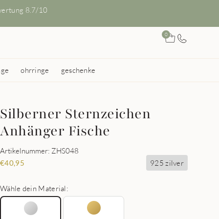
ertung 8.7/10
0
nge
ohrringe
geschenke
Silberner Sternzeichen
Anhänger Fische
Artikelnummer: ZHS048
925 zilver
€
40,95
Wähle dein Material: