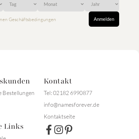
Anmelden
nen Geschäftsbedingungen
tskunden
Kontakt
e Bestellungen
Tel: 02182 6990877
info@namesforever.de
Kontaktseite
e Links
ele