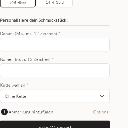
14 kt Gold
925 zilver
Personalisiere dein Schmuckstück:
Datum: (Maximal 12 Zeichen)
*
Name: (Bis zu 12 Zeichen)
*
Kette wählen
*
Ohne Kette
Anmerkung hinzufügen
Optional
In den Warenkorb