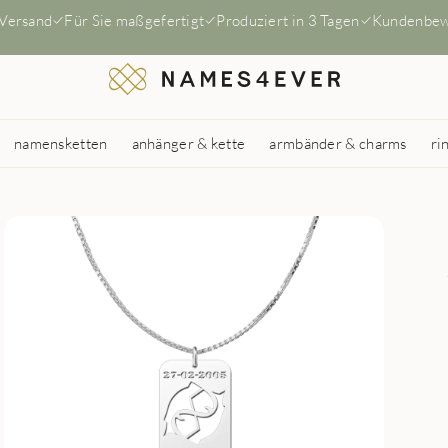
 Versand
Für Sie maßgefertigt
Produziert in 3 Tagen
Kundenbew
namensketten
anhänger & kette
armbänder & charms
ri