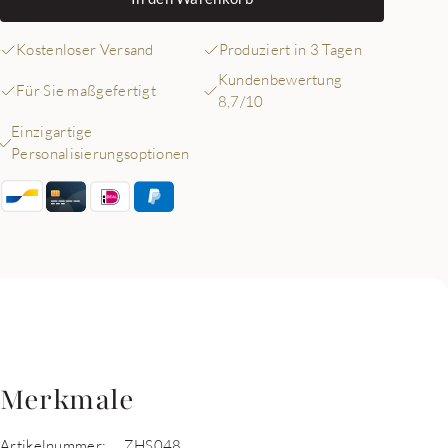
Kostenloser Versand
Produziert in 3 Tagen
Kundenbewertung
Für Sie maßgefertigt
8,7/10
Einzigartige
Personalisierungsoptionen
Merkmale
Artikelnummer:
ZHS048