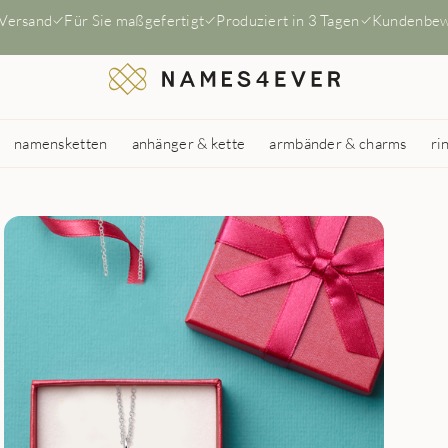
 Versand
Für Sie maßgefertigt
Produziert in 3 Tagen
Kundenbew
namensketten
anhänger & kette
armbänder & charms
ri