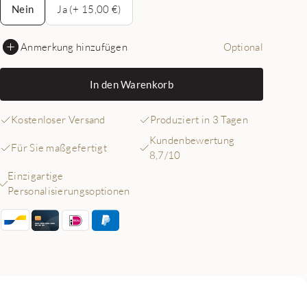
Nein
Ja (+ 15,00 €)
Anmerkung hinzufügen
Optional
In den Warenkorb
Kostenloser Versand
Produziert in 3 Tagen
Kundenbewertung
Für Sie maßgefertigt
8,7/10
Einzigartige
Personalisierungsoptionen