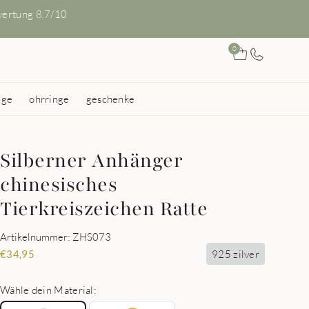
ertung 8.7/10
0
nge
ohrringe
geschenke
Silberner Anhänger
chinesisches
Tierkreiszeichen Ratte
Artikelnummer: ZHS073
925 zilver
€
34,95
Wähle dein Material: