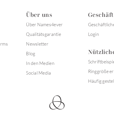
Über uns
Geschäf
Über Names4ever
Geschäftlich
Qualitätsgarantie
Login
arms
Newsletter
Nützlich
Blog
Schriftbeispi
In den Medien
Ringgröße er
Social Media
Häufig gestel