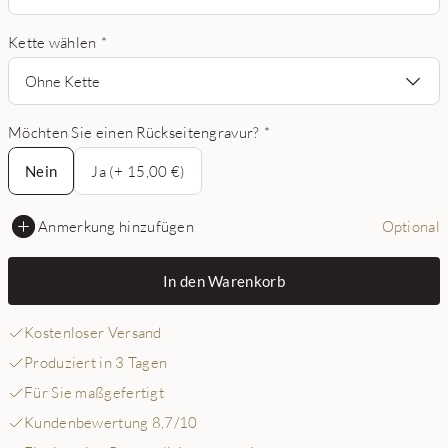
Kette wählen
*
Ohne Kette
Möchten Sie einen Rückseitengravur?
*
Nein
Nein
Ja (+ 15,00 €)
Anmerkung hinzufügen
Optional
In den Warenkorb
Kostenloser Versand
Produziert in 3 Tagen
Für Sie maßgefertigt
Kundenbewertung 8,7/10