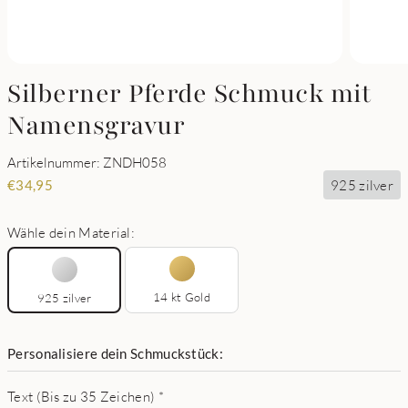
Silberner Pferde Schmuck mit
Namensgravur
Artikelnummer: ZNDH058
925 zilver
€
34,95
Wähle dein Material:
14 kt Gold
925 zilver
Personalisiere dein Schmuckstück:
Text (Bis zu 35 Zeichen)
*