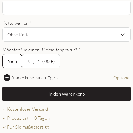
Kette wählen
*
Ohne Kette
Möchten Sie einen Rückseitengravur?
*
Nein
Nein
Ja (+ 15,00 €)
Anmerkung hinzufügen
Optional
In den Warenkorb
Kostenloser Versand
Produziert in 3 Tagen
Für Sie maßgefertigt