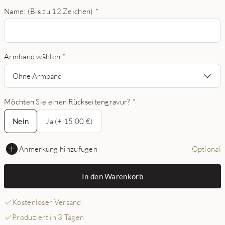
Name: (Bis zu 12 Zeichen)
*
Armband wählen
*
Ohne Armband
Möchten Sie einen Rückseitengravur?
*
Nein
Nein
Ja (+ 15,00 €)
Anmerkung hinzufügen
Optional
In den Warenkorb
Kostenloser Versand
Produziert in 3 Tagen