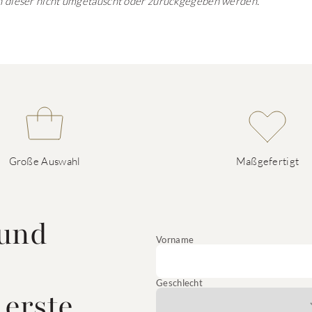
ann dieser nicht umgetauscht oder zurückgegeben werden.
Große Auswahl
Maßgefertigt
 und
Vorname
Geschlecht
 erste