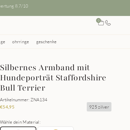
ertung 8.7/10
0
nge
ohrringe
geschenke
Silbernes Armband mit
Hundeporträt Staffordshire
Bull Terrier
Artikelnummer: ZNA134
925 zilver
€
54,95
Wähle dein Material: