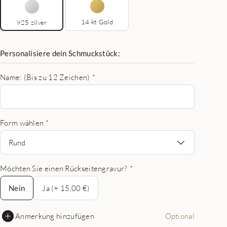
14 kt Gold
925 zilver
Personalisiere dein Schmuckstück:
Name: (Bis zu 12 Zeichen)
*
Form wählen
*
Rund
Möchten Sie einen Rückseitengravur?
*
Nein
Nein
Ja (+ 15,00 €)
Anmerkung hinzufügen
Optional