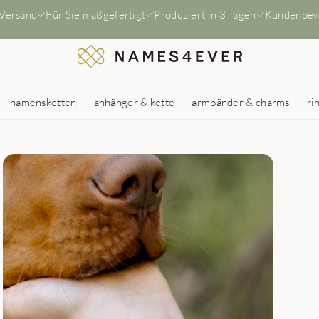
 Versand
Für Sie maßgefertigt
Produziert in 3 Tagen
Kundenbew
namensketten
anhänger & kette
armbänder & charms
ri