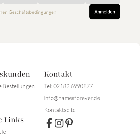
Anmelden
nen Geschäftsbedingungen
tskunden
Kontakt
e Bestellungen
Tel: 02182 6990877
info@namesforever.de
Kontaktseite
e Links
ele