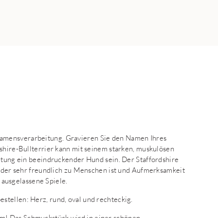
amensverarbeitung. Gravieren Sie den Namen Ihres
dshire-Bullterrier kann mit seinem starken, muskulösen
altung ein beeindruckender Hund sein. Der Staffordshire
d, der sehr freundlich zu Menschen ist und Aufmerksamkeit
t ausgelassene Spiele.
tellen: Herz, rund, oval und rechteckig.
m! Das Schmuckstück wird in einer schönen