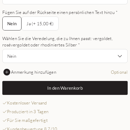
Fügen Sie auf der Rückseite einen persönlichen Text hinzu
*
Nein
Nein
Ja (+ 15,00 €)
Wählen Sie die Veredelung, die zu Ihnen passt: vergoldet,
rosévergoldet oder rhodiniertes Silber
*
Nein
Anmerkung hinzufügen
Optional
In den Warenkorb
Kostenloser Versand
Produziert in 3 Tagen
Für Sie maßgefertigt
Kundenbewertung 8,7/10