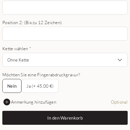
Position 2: (Bis zu 12 Zeichen)
Kette wählen
*
Ohne Kette
Möchten Sie eine Fingerabdruckgravur?
Nein
Nein
Ja (+ 45,00 €)
Anmerkung hinzufügen
Optional
In den Warenkorb