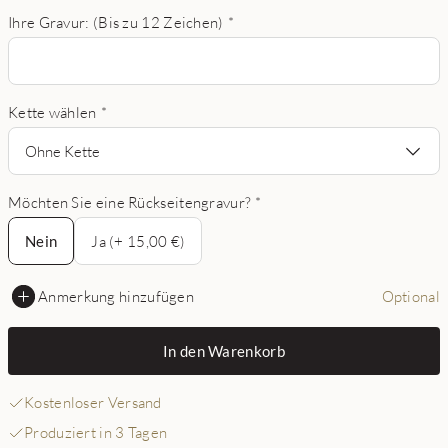
Ihre Gravur: (Bis zu 12 Zeichen)
*
Kette wählen
*
Ohne Kette
Möchten Sie eine Rückseitengravur?
*
Nein
Nein
Ja (+ 15,00 €)
Anmerkung hinzufügen
Optional
In den Warenkorb
Kostenloser Versand
Produziert in 3 Tagen