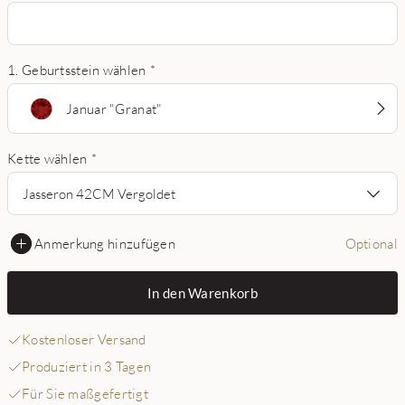
1. Geburtsstein wählen
*
Januar "Granat"
Kette wählen
*
Jasseron 42CM Vergoldet
Anmerkung hinzufügen
Optional
In den Warenkorb
Kostenloser Versand
Produziert in 3 Tagen
Für Sie maßgefertigt