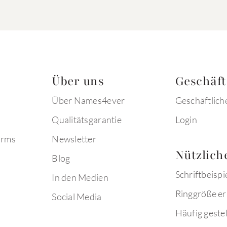
Über uns
Geschäf
Über Names4ever
Geschäftlich
Qualitätsgarantie
Login
arms
Newsletter
Nützlich
Blog
Schriftbeispi
In den Medien
Ringgröße er
Social Media
Häufig gestel