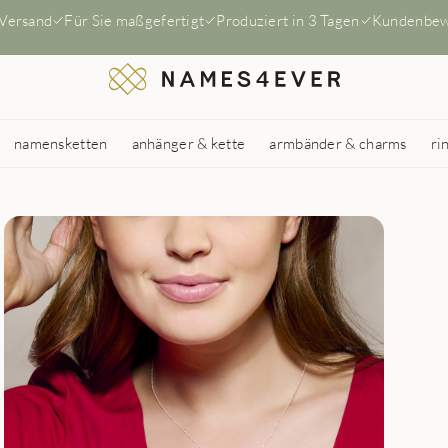
 Versand
Für Sie maßgefertigt
Produziert in 3 Tagen
Kundenbew
namensketten
anhänger & kette
armbänder & charms
ri