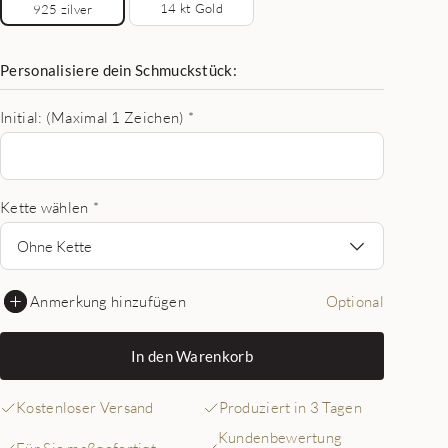
14 kt Gold
925 zilver
Personalisiere dein Schmuckstück:
Initial: (Maximal 1 Zeichen)
*
Kette wählen
*
Ohne Kette
Anmerkung hinzufügen
Optional
In den Warenkorb
Kostenloser Versand
Produziert in 3 Tagen
Kundenbewertung