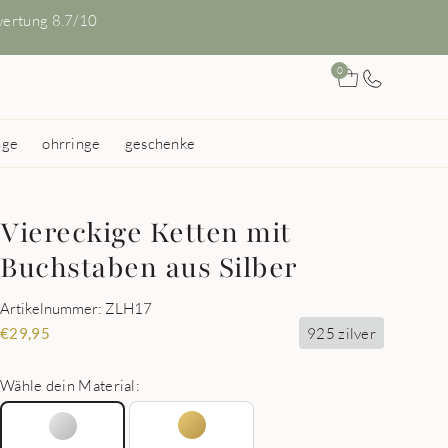
ertung 8.7/10
0
nge
ohrringe
geschenke
Viereckige Ketten mit
Buchstaben aus Silber
Artikelnummer: ZLH17
925 zilver
€
29,95
Wähle dein Material: