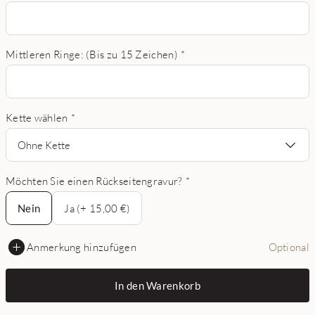
Mittleren Ringe: (Bis zu 15 Zeichen)
*
Kette wählen
*
Ohne Kette
Möchten Sie einen Rückseitengravur?
*
Nein
Nein
Ja (+ 15,00 €)
Anmerkung hinzufügen
Optional
In den Warenkorb