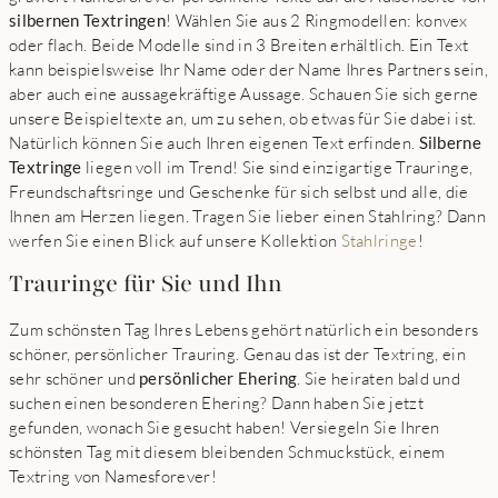
silbernen Textringen
! Wählen Sie aus 2 Ringmodellen: konvex
oder flach. Beide Modelle sind in 3 Breiten erhältlich. Ein Text
kann beispielsweise Ihr Name oder der Name Ihres Partners sein,
aber auch eine aussagekräftige Aussage. Schauen Sie sich gerne
unsere Beispieltexte an, um zu sehen, ob etwas für Sie dabei ist.
Natürlich können Sie auch Ihren eigenen Text erfinden.
Silberne
Textringe
liegen voll im Trend! Sie sind einzigartige Trauringe,
Freundschaftsringe und Geschenke für sich selbst und alle, die
Ihnen am Herzen liegen. Tragen Sie lieber einen Stahlring? Dann
werfen Sie einen Blick auf unsere Kollektion
Stahlringe
!
Trauringe für Sie und Ihn
Zum schönsten Tag Ihres Lebens gehört natürlich ein besonders
schöner, persönlicher Trauring. Genau das ist der Textring, ein
sehr schöner und
persönlicher Ehering
. Sie heiraten bald und
suchen einen besonderen Ehering? Dann haben Sie jetzt
gefunden, wonach Sie gesucht haben! Versiegeln Sie Ihren
schönsten Tag mit diesem bleibenden Schmuckstück, einem
Textring von Namesforever!