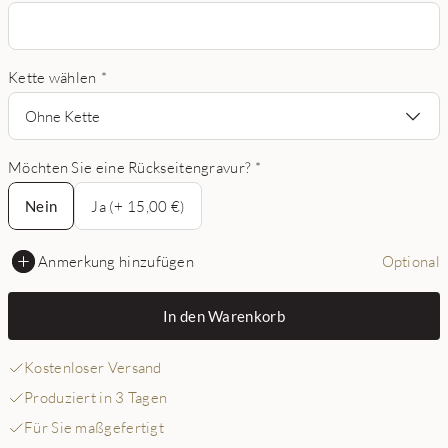
Kette wählen
*
Ohne Kette
Möchten Sie eine Rückseitengravur?
*
Nein
Nein
Ja (+ 15,00 €)
Anmerkung hinzufügen
Optional
In den Warenkorb
Kostenloser Versand
Produziert in 3 Tagen
Für Sie maßgefertigt