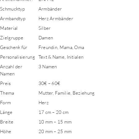
Schmucktyp
Armbänder
Armbandtyp
Herz Armbänder
Material
Silber
Zielgruppe
Damen
Geschenk für
Freundin, Mama, Oma
Personalisierung
Text & Name, Initialen
Anzahl der
3 Namen
Namen
Preis
30€ – 60€
Thema
Mutter, Familie, Beziehung
Form
Herz
Länge
17 cm – 20 cm
Breite
10 mm – 15 mm
Höhe
20 mm – 25 mm