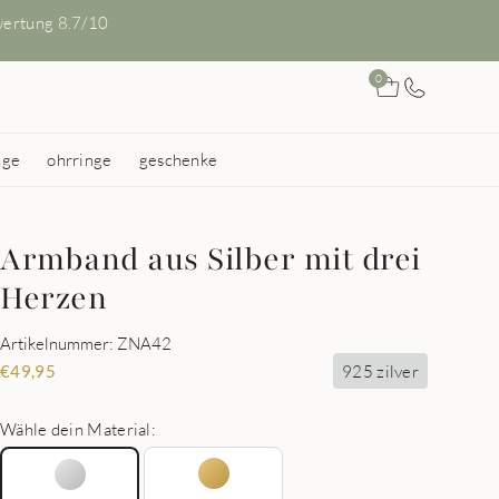
ertung 8.7/10
0
nge
ohrringe
geschenke
Armband aus Silber mit drei
Herzen
Artikelnummer: ZNA42
925 zilver
€
49,95
Wähle dein Material: