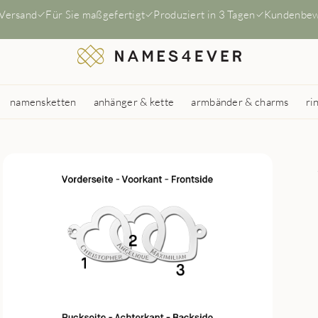
 Versand
Für Sie maßgefertigt
Produziert in 3 Tagen
Kundenbew
namensketten
anhänger & kette
armbänder & charms
ri