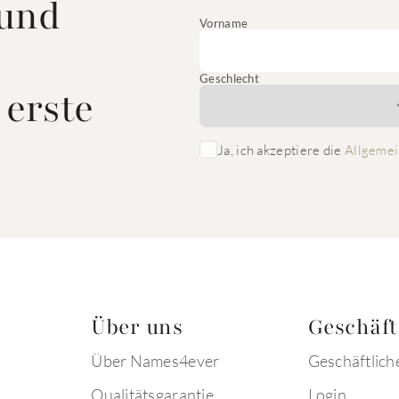
 und
Vorname
Geschlecht
 erste
Ja, ich akzeptiere die
Allgemei
Über uns
Geschäf
Über Names4ever
Geschäftlich
Qualitätsgarantie
Login