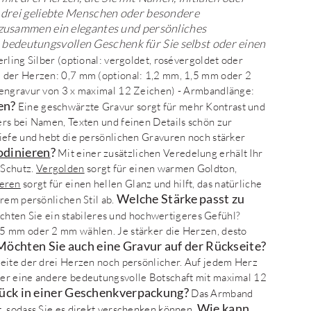
e drei geliebte Menschen oder besondere
 zusammen ein elegantes und persönliches
edeutungsvollen Geschenk für Sie selbst oder einen
erling Silber (optional: vergoldet, rosévergoldet oder
 der Herzen: 0,7 mm (optional: 1,2 mm, 1,5 mm oder 2
tengravur von 3 x maximal 12 Zeichen) - Armbandlänge:
en?
Eine geschwärzte Gravur sorgt für mehr Kontrast und
rs bei Namen, Texten und feinen Details schön zur
iefe und hebt die persönlichen Gravuren noch stärker
odinieren
?
Mit einer zusätzlichen Veredelung erhält Ihr
 Schutz.
Vergolden
sorgt für einen warmen Goldton,
eren
sorgt für einen hellen Glanz und hilft, das natürliche
Welche Stärke passt zu
rem persönlichen Stil ab.
hten Sie ein stabileres und hochwertigeres Gefühl?
5 mm oder 2 mm wählen. Je stärker die Herzen, desto
Möchten Sie auch eine Gravur auf der Rückseite?
seite der drei Herzen noch persönlicher. Auf jedem Herz
er eine andere bedeutungsvolle Botschaft mit maximal 12
tück in einer Geschenkverpackung?
Das Armband
Wie kann
, sodass Sie es direkt verschenken können.