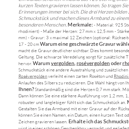
kurzen Texten gravieren lassen können. So tragen Si
Erinnerungen immer bei sich. Die drei Herzen bilden
Schmuckstück und machen dieses Armband zu einem b
Merkmale:
besonderen Menschen.
- Material: 925 St
rhodiniert) - Maße der Herzen: 27 mm x 12,5 mm - Stärke
mm) - Gravur: 3 x maximal 12 Zeichen (optional: Rücksei
Warum eine geschwärzte Gravur wähl
17 - 20 cm
macht die Gravur deutlicher sichtbar. Dies kommt besonde
Geltung. Die schwarze Veredelung sorgt für zusätzliche T
Warum
vergolden
,
rosévergolden
oder
rh
hervor.
Schmuckstück eine andere Ausstrahlung und zusätzlichen
Rosévergolden
verleiht einen zarten Roséton und
Rhodini
Anlaufen des Silbers zu reduzieren. Die Wahl hängt von Ih
Ihnen?
Standardmäßig sind die Herzen 0,7 mm stark. Möc
Dann können Sie eine stärkere Ausführung von 1,2 mm, 1,
robuster und langlebiger fühlt sich das Schmuckstück an.
Gestalten Sie das Armband mit einer Gravur auf der Rück
können Sie einen Namen, ein Datum, einen kurzen Text od
Erhalte ich das Schmucks
Zeichen gravieren lassen.
wird in einer schönen Geschenkbox verpackt und geliefert