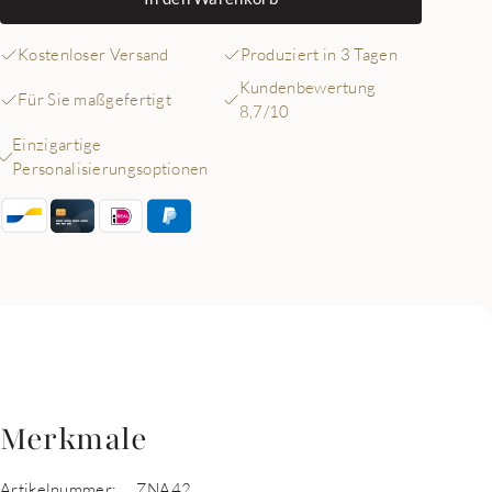
Kostenloser Versand
Produziert in 3 Tagen
Kundenbewertung
Für Sie maßgefertigt
8,7/10
Einzigartige
Personalisierungsoptionen
Merkmale
Artikelnummer:
ZNA42