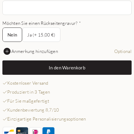
Möchten Sie einen Rückseitengravur?
*
Nein
Nein
Ja (+ 15,00 €)
Anmerkung hinzufügen
Optional
In den Warenkorb
Kostenloser Versand
Produziert in 3 Tagen
Für Sie maßgefertigt
Kundenbewertung 8,7/10
Einzigartige Personalisierungsoptionen