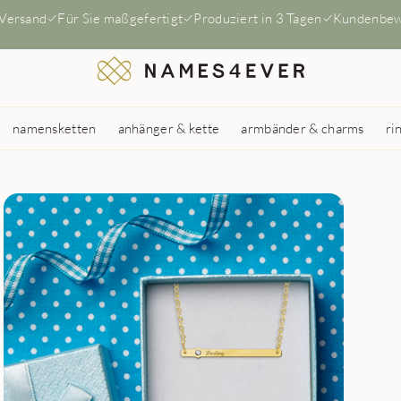
 Versand
Für Sie maßgefertigt
Produziert in 3 Tagen
Kundenbew
namensketten
anhänger & kette
armbänder & charms
ri