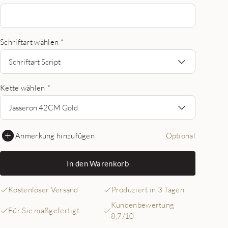
Schriftart wählen
*
Schriftart Script
Kette wählen
*
Jasseron 42CM Gold
Anmerkung hinzufügen
Optional
In den Warenkorb
Kostenloser Versand
Produziert in 3 Tagen
Kundenbewertung
Für Sie maßgefertigt
8,7/10