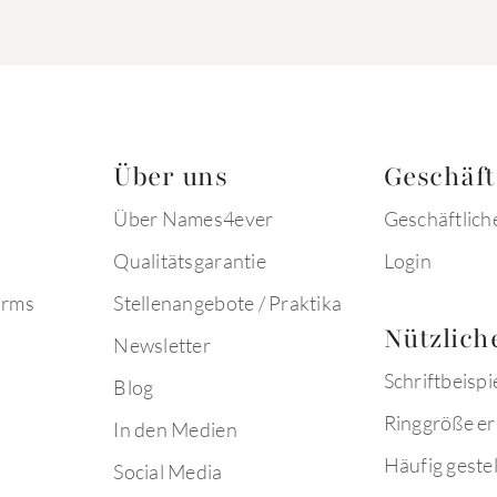
Über uns
Geschäf
Über Names4ever
Geschäftlich
Qualitätsgarantie
Login
arms
Stellenangebote / Praktika
Nützlich
Newsletter
Schriftbeispi
Blog
Ringgröße er
In den Medien
Häufig gestel
Social Media