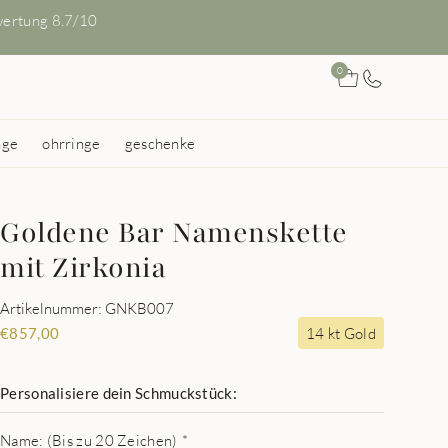
ertung 8.7/10
0
nge
ohrringe
geschenke
Goldene Bar Namenskette
mit Zirkonia
Artikelnummer: GNKB007
14 kt Gold
€
857,00
Personalisiere dein Schmuckstück:
Name: (Bis zu 20 Zeichen)
*