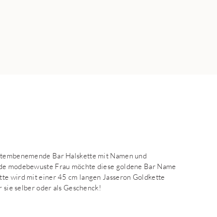
e atembenemende Bar Halskette mit Namen und
 Jede modebewuste Frau möchte diese goldene Bar Name
tte wird mit einer 45 cm langen Jasseron Goldkette
r sie selber oder als Geschenck!