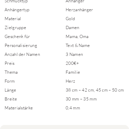
Schmucktyp
Anhänger
Anhängertyp
Herzanhänger
Material
Gold
Zielgruppe
Damen
Geschenk für
Mama, Oma
Personalisierung
Text & Name
Anzahl der Namen
3 Namen
Preis
200€+
Thema
Familie
Form
Herz
Länge
38 cm – 42 cm, 45 cm – 50 cm
Breite
30 mm – 35 mm
Materialstärke
0,4 mm