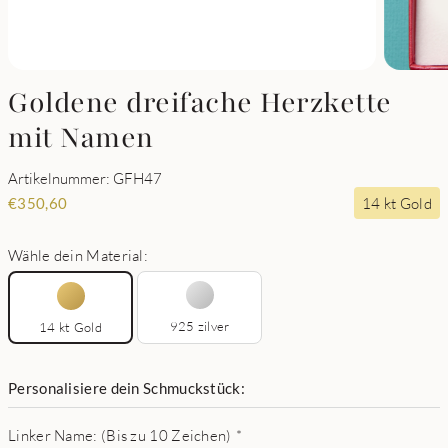
Goldene dreifache Herzkette
mit Namen
Artikelnummer: GFH47
14 kt Gold
€
350,60
Wähle dein Material:
925 zilver
14 kt Gold
Personalisiere dein Schmuckstück:
Linker Name: (Bis zu 10 Zeichen)
*