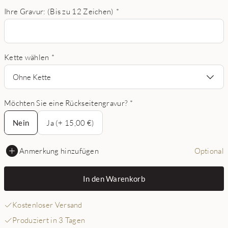
Ihre Gravur: (Bis zu 12 Zeichen)
*
Kette wählen
*
Ohne Kette
Möchten Sie eine Rückseitengravur?
*
Nein
Nein
Ja (+ 15,00 €)
Anmerkung hinzufügen
Optional
In den Warenkorb
Kostenloser Versand
Produziert in 3 Tagen