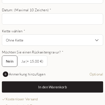
Datum: (Maximal 10 Zeichen)
*
Kette wählen
*
Ohne Kette
Möchten Sie einen Rückseitengravur?
*
Nein
Nein
Ja (+ 15,00 €)
Anmerkung hinzufügen
Optional
In den Warenkorb
Kostenloser Versand