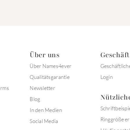
Über uns
Geschäf
Über Names4ever
Geschäftlich
Qualitätsgarantie
Login
arms
Newsletter
Nützlich
Blog
Schriftbeispi
In den Medien
Ringgröße er
Social Media