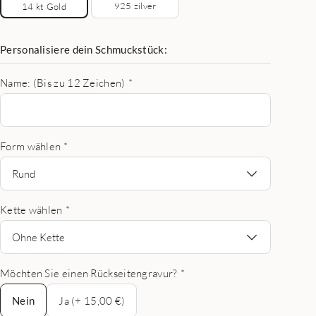
925 zilver
14 kt Gold
Personalisiere dein Schmuckstück:
Name: (Bis zu 12 Zeichen)
*
Form wählen
*
Rund
Kette wählen
*
Ohne Kette
Möchten Sie einen Rückseitengravur?
*
Nein
Nein
Ja (+ 15,00 €)