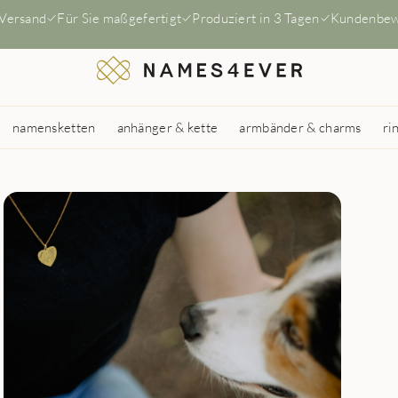
 Versand
Für Sie maßgefertigt
Produziert in 3 Tagen
Kundenbew
namensketten
anhänger & kette
armbänder & charms
ri