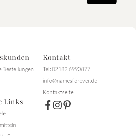
tskunden
Kontakt
e Bestellungen
Tel: 02182 6990877
info@namesforever.de
Kontaktseite
e Links
ele
mitteln