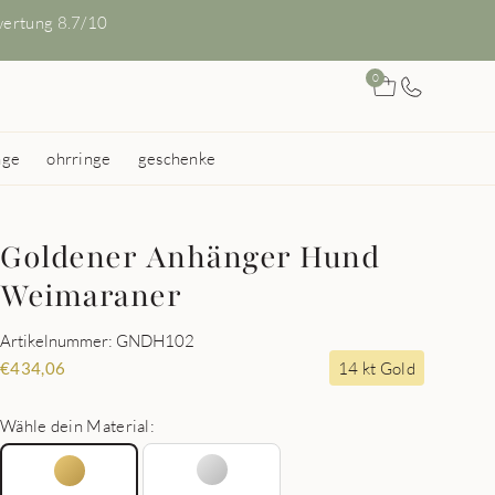
ertung 8.7/10
0
nge
ohrringe
geschenke
Goldener Anhänger Hund
Weimaraner
Artikelnummer: GNDH102
14 kt Gold
€
434,06
Wähle dein Material: