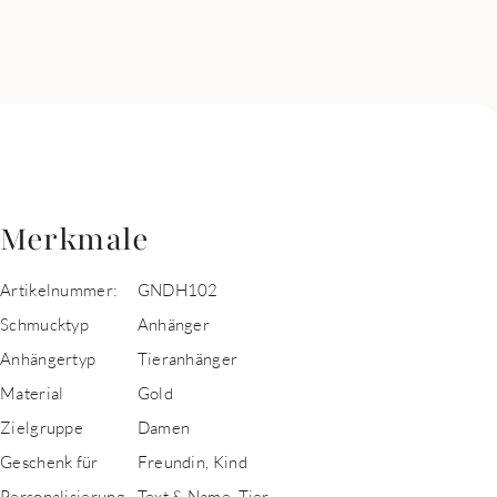
Merkmale
Artikelnummer:
GNDH102
Schmucktyp
Anhänger
Anhängertyp
Tieranhänger
Material
Gold
Zielgruppe
Damen
Geschenk für
Freundin, Kind
Personalisierung
Text & Name, Tier