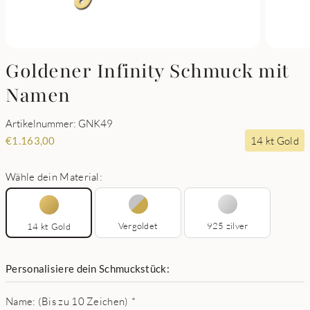
Goldener Infinity Schmuck mit
Namen
Artikelnummer: GNK49
14 kt Gold
€
1.163,00
Wähle dein Material:
Vergoldet
925 zilver
14 kt Gold
Personalisiere dein Schmuckstück:
Name: (Bis zu 10 Zeichen)
*