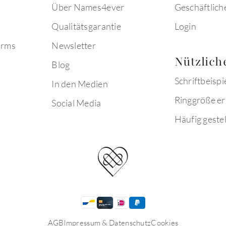
Über Names4ever
Geschäftlich
Qualitätsgarantie
Login
arms
Newsletter
Nützlich
Blog
Schriftbeispi
In den Medien
Ringgröße er
Social Media
Häufig gestel
AGB
Impressum & Datenschutz
Cookies