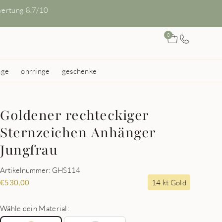
ertung 8.7/10
0
nge
ohrringe
geschenke
Goldener rechteckiger
Sternzeichen Anhänger
Jungfrau
Artikelnummer: GHS114
14 kt Gold
€
530,00
Wähle dein Material: