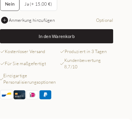
Nein
Ja (+ 15,00 €)
Anmerkung hinzufügen
Optional
In den Warenkorb
Kostenloser Versand
Produziert in 3 Tagen
Kundenbewertung
Für Sie maßgefertigt
8,7/10
Einzigartige
Personalisierungsoptionen