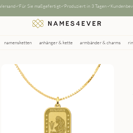
 Versand
Für Sie maßgefertigt
Produziert in 3 Tagen
Kundenbew
namensketten
anhänger & kette
armbänder & charms
ri