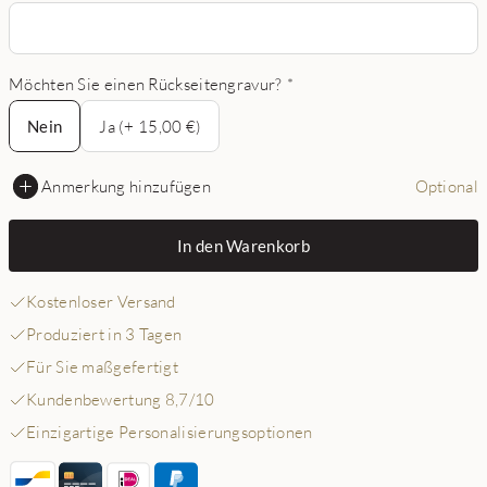
Möchten Sie einen Rückseitengravur?
*
Nein
Nein
Ja (+ 15,00 €)
Anmerkung hinzufügen
Optional
In den Warenkorb
Kostenloser Versand
Produziert in 3 Tagen
Für Sie maßgefertigt
Kundenbewertung 8,7/10
Einzigartige Personalisierungsoptionen