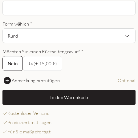
Form wählen
*
Rund
Möchten Sie einen Rückseitengravur?
*
Nein
Nein
Ja (+ 15,00 €)
Anmerkung hinzufügen
Optional
In den Warenkorb
Kostenloser Versand
Produziert in 3 Tagen
Für Sie maßgefertigt