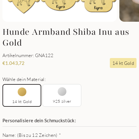
Hunde Armband Shiba Inu aus
Gold
Artikelnummer: GNA122
14 kt Gold
€
1.043,72
Wähle dein Material:
925 zilver
14 kt Gold
Personalisiere dein Schmuckstück:
Name: (Bis zu 12 Zeichen)
*