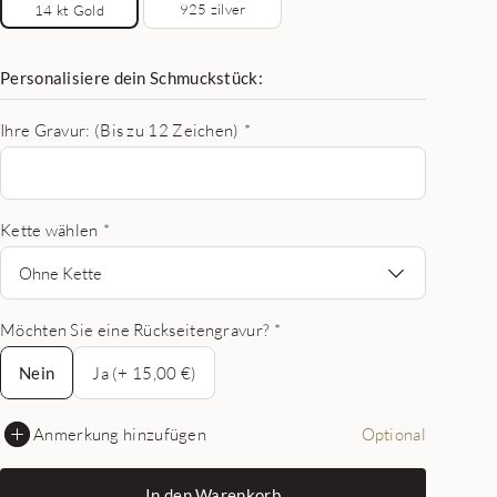
925 zilver
14 kt Gold
Personalisiere dein Schmuckstück:
Ihre Gravur: (Bis zu 12 Zeichen)
*
Kette wählen
*
Ohne Kette
Möchten Sie eine Rückseitengravur?
*
Nein
Nein
Ja (+ 15,00 €)
Anmerkung hinzufügen
Optional
In den Warenkorb