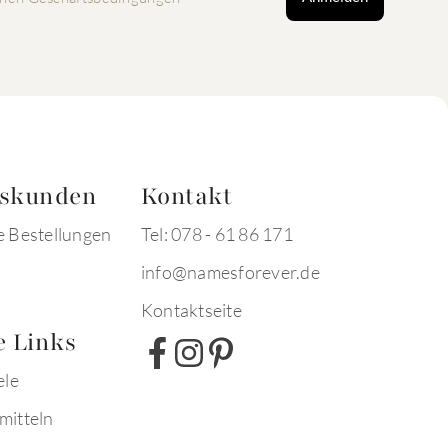
tskunden
Kontakt
e Bestellungen
Tel: 078 - 61 86 171
info@namesforever.de
Kontaktseite
e Links
ele
mitteln