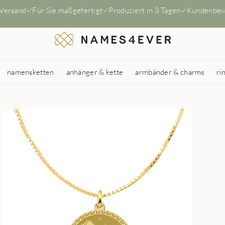
 Versand
Für Sie maßgefertigt
Produziert in 3 Tagen
Kundenbew
namensketten
anhänger & kette
armbänder & charms
ri