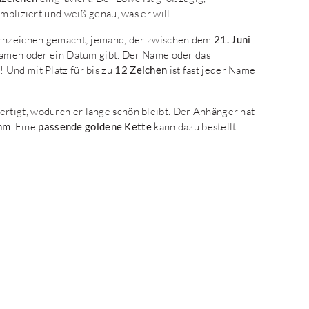
mpliziert und weiß genau, was er will.
ternzeichen gemacht; jemand, der zwischen dem
21. Juni
 Namen oder ein Datum gibt. Der Name oder das
 Und mit Platz für bis zu
12 Zeichen
ist fast jeder Name
ertigt, wodurch er lange schön bleibt. Der Anhänger hat
mm
. Eine
passende goldene Kette
kann dazu bestellt