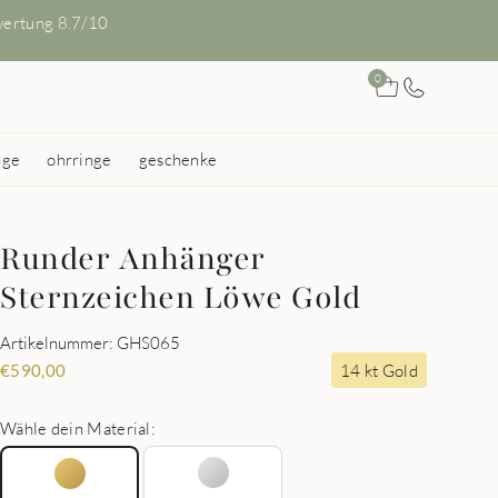
ertung 8.7/10
0
nge
ohrringe
geschenke
Runder Anhänger
Sternzeichen Löwe Gold
Artikelnummer: GHS065
14 kt Gold
€
590,00
Wähle dein Material: