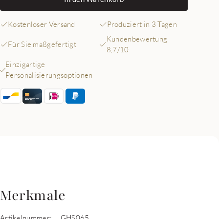
Kostenloser Versand
Produziert in 3 Tagen
Kundenbewertung
Für Sie maßgefertigt
8,7/10
Einzigartige
Personalisierungsoptionen
Merkmale
Artikelnummer:
GHS065