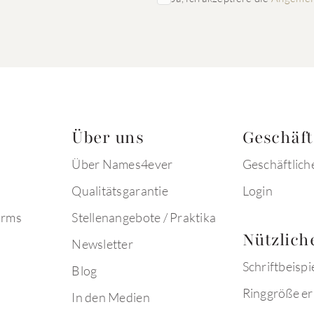
Über uns
Geschäf
Über Names4ever
Geschäftlich
Qualitätsgarantie
Login
arms
Stellenangebote / Praktika
Nützlich
Newsletter
Schriftbeispi
Blog
Ringgröße er
In den Medien