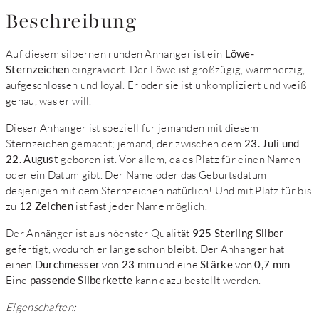
Beschreibung
Auf diesem silbernen runden Anhänger ist ein
Löwe-
Sternzeichen
eingraviert. Der Löwe ist großzügig, warmherzig,
aufgeschlossen und loyal. Er oder sie ist unkompliziert und weiß
genau, was er will.
Dieser Anhänger ist speziell für jemanden mit diesem
Sternzeichen gemacht; jemand, der zwischen dem
23. Juli und
22. August
geboren ist. Vor allem, da es Platz für einen Namen
oder ein Datum gibt. Der Name oder das Geburtsdatum
desjenigen mit dem Sternzeichen natürlich! Und mit Platz für bis
zu
12 Zeichen
ist fast jeder Name möglich!
Der Anhänger ist aus höchster Qualität
925 Sterling Silber
gefertigt, wodurch er lange schön bleibt. Der Anhänger hat
einen
Durchmesser
von
23 mm
und eine
Stärke
von
0,7 mm
.
Eine
passende Silberkette
kann dazu bestellt werden.
Eigenschaften: