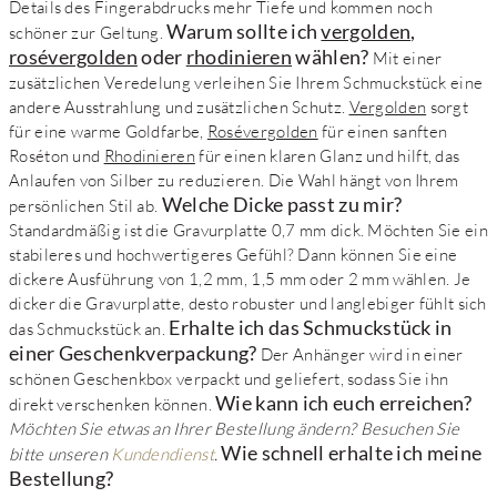
Details des Fingerabdrucks mehr Tiefe und kommen noch
Warum sollte ich
vergolden
,
schöner zur Geltung.
rosévergolden
oder
rhodinieren
wählen?
Mit einer
zusätzlichen Veredelung verleihen Sie Ihrem Schmuckstück eine
andere Ausstrahlung und zusätzlichen Schutz.
Vergolden
sorgt
für eine warme Goldfarbe,
Rosévergolden
für einen sanften
Roséton und
Rhodinieren
für einen klaren Glanz und hilft, das
Anlaufen von Silber zu reduzieren. Die Wahl hängt von Ihrem
Welche Dicke passt zu mir?
persönlichen Stil ab.
Standardmäßig ist die Gravurplatte 0,7 mm dick. Möchten Sie ein
stabileres und hochwertigeres Gefühl? Dann können Sie eine
dickere Ausführung von 1,2 mm, 1,5 mm oder 2 mm wählen. Je
dicker die Gravurplatte, desto robuster und langlebiger fühlt sich
Erhalte ich das Schmuckstück in
das Schmuckstück an.
einer Geschenkverpackung?
Der Anhänger wird in einer
schönen Geschenkbox verpackt und geliefert, sodass Sie ihn
Wie kann ich euch erreichen?
direkt verschenken können.
Möchten Sie etwas an Ihrer Bestellung ändern? Besuchen Sie
Wie schnell erhalte ich meine
bitte unseren
Kundendienst
.
Bestellung?