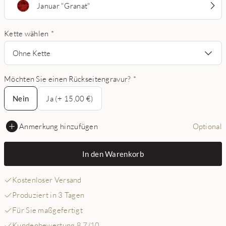
Januar "Granat"
Kette wählen
*
Ohne Kette
Möchten Sie einen Rückseitengravur?
*
Nein
Nein
Ja (+ 15,00 €)
Anmerkung hinzufügen
Optional
In den Warenkorb
Kostenloser Versand
Produziert in 3 Tagen
Für Sie maßgefertigt
Kundenbewertung 8,7/10