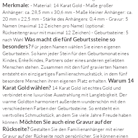
Merkmale:
- Material: 14 Karat Gold - Maße großer
Anhänger: ca. 28,5 mm x 30,6 mm - Maße kleiner Anhänger: ca.
20 mm x 22,5 mm - Stärke des Anhängers: 0,4 mm - Gravur: 5
Namen (maximal 12 Zeichen pro Name) (optional:
Rückseitengravur mit maximal 12 Zeichen) - Geburtssteine: 5
Was macht die fünf Geburtssteine so
nach Wahl
besonders?
Für jeden Namen wählen Sie einen eigenen
Geburtsstein. So kann jeder Stein für den Geburtsmonat eines
Kindes, Enkelkindes, Partners oder eines anderen geliebten
Menschen stehen. Zusammen mit den fünf gravierten Namen
entsteht ein einzigartiges Familienschmuckstück, in dem fünf
Warum 14
besondere Menschen ihren eigenen Platz erhalten.
Karat Gold wählen?
14 Karat Gold ist echtes Gold und
verbindet eine luxuriöse Ausstrahlung mit Langlebigkeit. Der
warme Goldton harmoniert außerdem wunderschön mit den
verschiedenen Farben der Geburtssteine. So entsteht ein
wertvolles Schmuckstück, an dem Sie viele Jahre Freude haben
Möchten Sie auch eine Gravur auf der
können.
Rückseite?
Gestalten Sie den Familienanhänger mit einer
Gravur auf der Rückseite noch persönlicher. Sie können einen