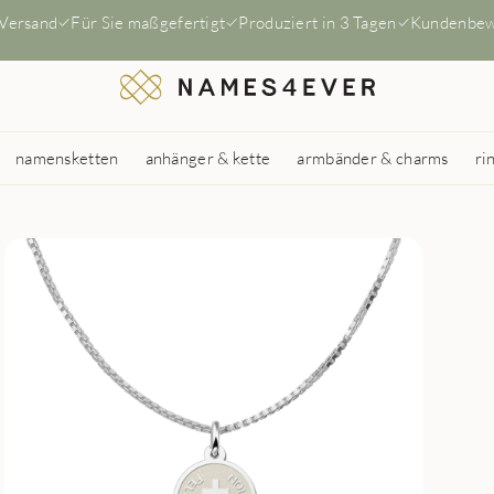
 Versand
Für Sie maßgefertigt
Produziert in 3 Tagen
Kundenbew
namensketten
anhänger & kette
armbänder & charms
ri