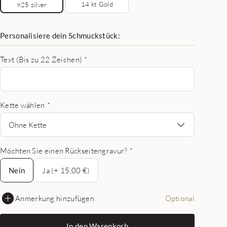
14 kt Gold
925 zilver
Personalisiere dein Schmuckstück:
Text (Bis zu 22 Zeichen)
*
Kette wählen
*
Ohne Kette
Möchten Sie einen Rückseitengravur?
*
Nein
Nein
Ja (+ 15,00 €)
Anmerkung hinzufügen
Optional
In den Warenkorb