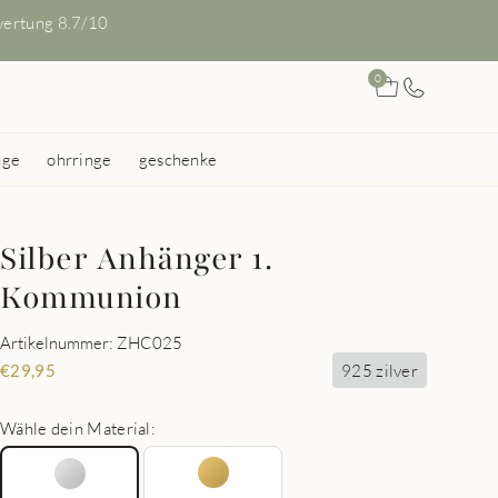
ertung 8.7/10
0
nge
ohrringe
geschenke
Silber Anhänger 1.
Kommunion
Artikelnummer: ZHC025
925 zilver
€
29,95
Wähle dein Material: