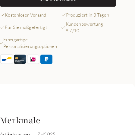
Kostenloser Versand
Produziert in 3 Tagen
Kundenbewertung
Für Sie maßgefertigt
8,7/10
Einzigartige
Personalisierungsoptionen
Merkmale
Artikelnummer:
ZHC025