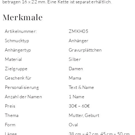
betragen 16 x 22 mm. Eine Kette ist separat erhältlich.
Merkmale
Artikelnummer:
ZMKH05
Schmucktyp
Anhänger
Anhängertyp
Gravurplättchen
Material
Silber
Zielgruppe
Damen
Geschenk für
Mama
Personalisierung
Text & Name
Anzahl der Namen
1 Name
Preis
30€ – 60€
Thema
Mutter, Geburt
Form
Oval
Länge
38 cm – 42 cm, 45 cm – 50 cm,