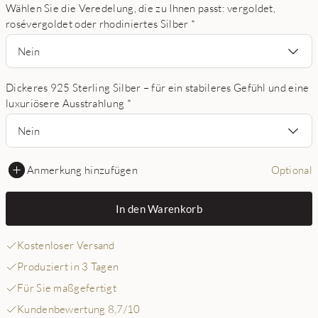
Wählen Sie die Veredelung, die zu Ihnen passt: vergoldet,
rosévergoldet oder rhodiniertes Silber
*
Nein
Dickeres 925 Sterling Silber – für ein stabileres Gefühl und eine
luxuriösere Ausstrahlung
*
Nein
Anmerkung hinzufügen
Optional
In den Warenkorb
Kostenloser Versand
Produziert in 3 Tagen
Für Sie maßgefertigt
Kundenbewertung 8,7/10