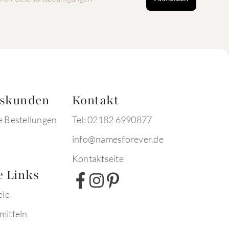
tskunden
Kontakt
e Bestellungen
Tel: 02182 6990877
info@namesforever.de
Kontaktseite
e Links
ele
mitteln