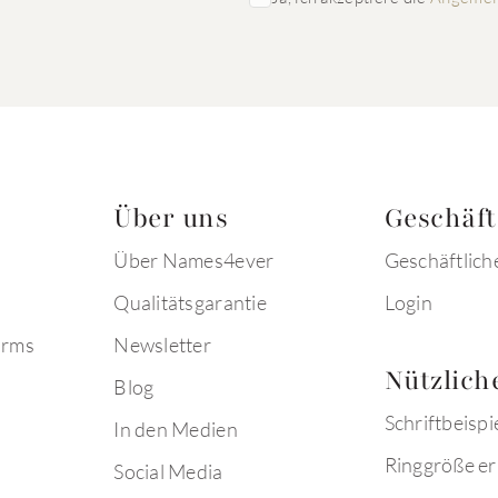
Über uns
Geschäf
Über Names4ever
Geschäftlich
Qualitätsgarantie
Login
arms
Newsletter
Nützlich
Blog
Schriftbeispi
In den Medien
Ringgröße er
Social Media