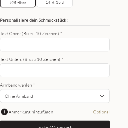
14 kt Gold
925 zilver
Personalisiere dein Schmuckstück:
Text Oben: (Bis zu 10 Zeichen)
*
Text Unten: (Bis zu 10 Zeichen)
*
Armband wählen
*
Ohne Armband
Anmerkung hinzufügen
Optional
In den Warenkorb