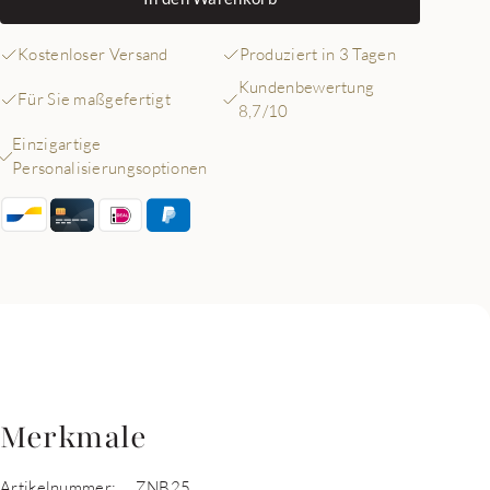
Kostenloser Versand
Produziert in 3 Tagen
Kundenbewertung
Für Sie maßgefertigt
8,7/10
Einzigartige
Personalisierungsoptionen
Merkmale
Artikelnummer:
ZNB25