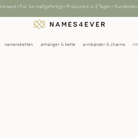
 Versand
Für Sie maßgefertigt
Produziert in 3 Tagen
Kundenbew
namensketten
anhänger & kette
armbänder & charms
ri