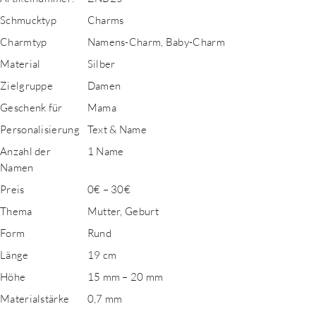
Schmucktyp
Charms
Charmtyp
Namens-Charm, Baby-Charm
Material
Silber
Zielgruppe
Damen
Geschenk für
Mama
Personalisierung
Text & Name
Anzahl der
1 Name
Namen
Preis
0€ – 30€
Thema
Mutter, Geburt
Form
Rund
Länge
19 cm
Höhe
15 mm – 20 mm
Materialstärke
0,7 mm