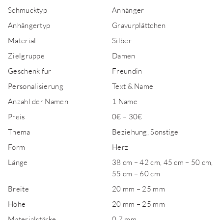
Schmucktyp
Anhänger
Anhängertyp
Gravurplättchen
Material
Silber
Zielgruppe
Damen
Geschenk für
Freundin
Personalisierung
Text & Name
Anzahl der Namen
1 Name
Preis
0€ – 30€
Thema
Beziehung, Sonstige
Form
Herz
Länge
38 cm – 42 cm, 45 cm – 50 cm,
55 cm – 60 cm
Breite
20 mm – 25 mm
Höhe
20 mm – 25 mm
Materialstärke
0,7 mm