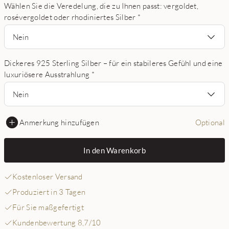
Wählen Sie die Veredelung, die zu Ihnen passt: vergoldet,
rosévergoldet oder rhodiniertes Silber
*
Nein
Dickeres 925 Sterling Silber – für ein stabileres Gefühl und eine
luxuriösere Ausstrahlung
*
Nein
Anmerkung hinzufügen
Optional
In den Warenkorb
Kostenloser Versand
Produziert in 3 Tagen
Für Sie maßgefertigt
Kundenbewertung 8,7/10