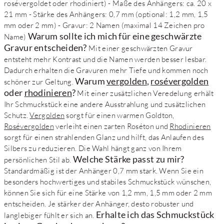
rosévergoldet oder rhodiniert) - Maße des Anhängers: ca. 20 x
21 mm - Stärke des Anhängers: 0,7 mm (optional: 1,2 mm, 1,5
mm oder 2 mm) - Gravur: 2 Namen (maximal 14 Zeichen pro
Warum sollte ich mich für eine geschwärzte
Name)
Gravur entscheiden?
Mit einer geschwärzten Gravur
entsteht mehr Kontrast und die Namen werden besser lesbar.
Dadurch erhalten die Gravuren mehr Tiefe und kommen noch
Warum
vergolden
,
rosévergolden
schöner zur Geltung.
oder
rhodinieren
?
Mit einer zusätzlichen Veredelung erhält
Ihr Schmuckstück eine andere Ausstrahlung und zusätzlichen
Schutz.
Vergolden
sorgt für einen warmen Goldton,
Rosévergolden
verleiht einen zarten Roséton und
Rhodinieren
sorgt für einen strahlenden Glanz und hilft, das Anlaufen des
Silbers zu reduzieren. Die Wahl hängt ganz von Ihrem
Welche Stärke passt zu mir?
persönlichen Stil ab.
Standardmäßig ist der Anhänger 0,7 mm stark. Wenn Sie ein
besonders hochwertiges und stabiles Schmuckstück wünschen,
können Sie sich für eine Stärke von 1,2 mm, 1,5 mm oder 2 mm
entscheiden. Je stärker der Anhänger, desto robuster und
Erhalte ich das Schmuckstück
langlebiger fühlt er sich an.